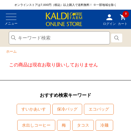
オンラインストアは7,000円（税込）以上購入で送料無料！
※一部地域を除く
0
メニュー
ログイン
カート
ホーム
この商品は現在お取り扱いしておりません
おすすめ検索キーワード
すいかあいす
保冷バッグ
エコバッグ
水出しコーヒー
梅
タコス
冷麺