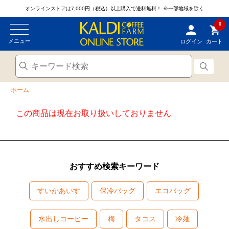
オンラインストアは7,000円（税込）以上購入で送料無料！
※一部地域を除く
0
メニュー
ログイン
カート
ホーム
この商品は現在お取り扱いしておりません
おすすめ検索キーワード
すいかあいす
保冷バッグ
エコバッグ
水出しコーヒー
梅
タコス
冷麺