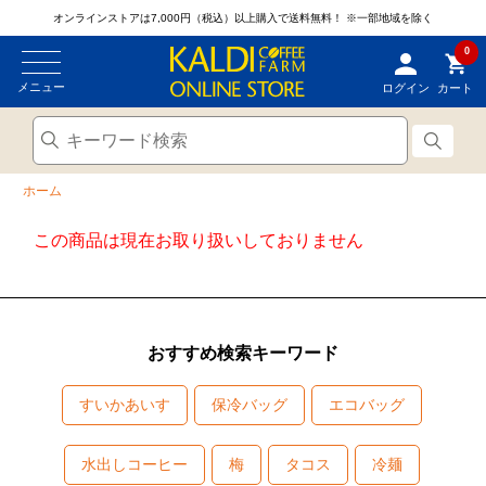
オンラインストアは7,000円（税込）以上購入で送料無料！
※一部地域を除く
0
メニュー
ログイン
カート
ホーム
この商品は現在お取り扱いしておりません
おすすめ検索キーワード
すいかあいす
保冷バッグ
エコバッグ
水出しコーヒー
梅
タコス
冷麺