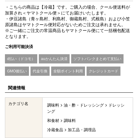
・こちらの商品は【冷蔵】です。ご購入の場合、クール便送料が
加算され＜ヤマトクール便＞にてお届けいたします。
・伊豆諸島（青ヶ島村、利島村、御蔵島村、式根島）および小笠
原諸島はヤマトクール便対応がないためご注文は承れません。
※ご一緒にご注文の常温商品もヤマトクール便にて一括梱包配送
となります。
ご利用可能決済
d払い（ドコモ）
auかんたん決済
ソフトバンクまとめて支払い
GMO後払い
代金引換
全額ポイント利用
クレジットカード
関連情報
カテゴリ名
調味料
油・酢・ドレッシング
ドレッシ
ング
和食材
調味料
冷蔵食品
加工品・調理品