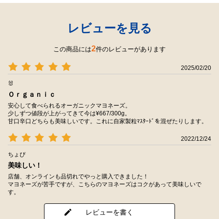
レビューを見る
2
この商品には
件のレビューがあります
2025/02/20
🐰
Ｏｒｇａｎｉｃ
安心して食べられるオーガニックマヨネーズ。
少しずつ値段が上がってきて今は¥667/300g。
甘口辛口どちらも美味しいです。これに自家製粒ﾏｽﾀｰﾄﾞを混ぜたりします。
2022/12/24
ちょぴ
美味しい！
店舗、オンラインも品切れでやっと購入できました！
マヨネーズが苦手ですが、こちらのマヨネーズはコクがあって美味しいで
す。
レビューを書く