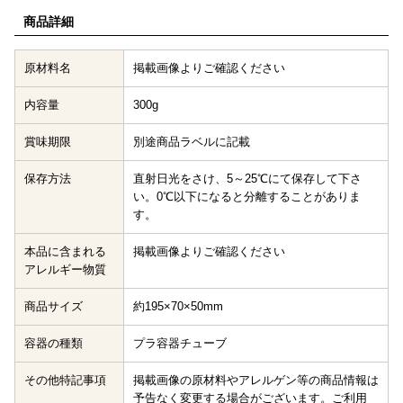
商品詳細
原材料名
掲載画像よりご確認ください
内容量
300g
賞味期限
別途商品ラベルに記載
保存方法
直射日光をさけ、5～25℃にて保存して下さ
い。0℃以下になると分離することがありま
す。
本品に含まれる
掲載画像よりご確認ください
アレルギー物質
商品サイズ
約195×70×50mm
容器の種類
プラ容器チューブ
その他特記事項
掲載画像の原材料やアレルゲン等の商品情報は
予告なく変更する場合がございます。ご利用