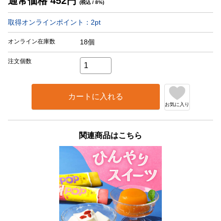
通常価格
452
円
(税込 / 8%)
取得オンラインポイント：
2
pt
オンライン在庫数
18個
注文個数
カートに入れる
お気に入り
関連商品はこちら