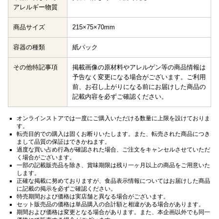
アレルギー物質
商品サイズ
215×75×70mm
容器の種類
紙パック
その他特記事項
掲載画像の原材料やアレルゲン等の商品情報は
予告なく変更になる場合がございます。ご利用
前、お召し上がりになる前にお届けした商品の
記載内容を必ずご確認ください。
オンラインストアでは一度にご購入いただける数量に上限を設けておりま
す。
転売目的での購入は固くお断りいたします。また、転売された商品につき
まして品質の保証はできかねます。
過度な買い占め行為が確認された場合、ご注文をキャンセルさせていただ
く場合がございます。
一部の記載販売品を除き、賞味期限は残り一ヶ月以上の商品をご用意いた
します。
正確な掲載に努めておりますが、食品表示情報についてはお届けした商品
に記載の掲示を必ずご確認ください。
特売期間および価格は実店舗と異なる場合がございます。
セット販売品の価格は単品購入の合計額と相違がある場合があります。
期間および価格は変更となる場合があります。また、本企画以外でも同一