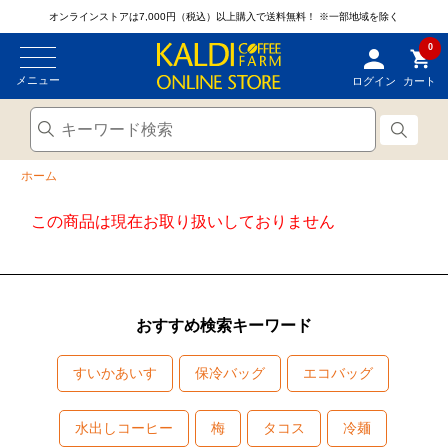
オンラインストアは7,000円（税込）以上購入で送料無料！
※一部地域を除く
0
メニュー
ログイン
カート
ホーム
この商品は現在お取り扱いしておりません
おすすめ検索キーワード
すいかあいす
保冷バッグ
エコバッグ
水出しコーヒー
梅
タコス
冷麺