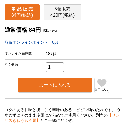
単 品 販 売
5個販売
84円(税込)
420円(税込)
通常価格
84
円
(税込 / 8%)
取得オンラインポイント：
0
pt
オンライン在庫数
187個
注文個数
カートに入れる
お気に入り
コクのある甘味と後に引く辛味のある、ビビン麺のたれです。 う
すめずにそのまま冷麺にからめてご使用ください。別売の
【サン
サスきねうち冷麺】
とご一緒にどうぞ。