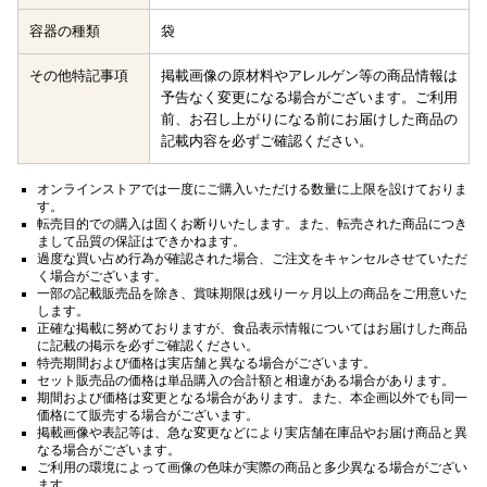
容器の種類
袋
その他特記事項
掲載画像の原材料やアレルゲン等の商品情報は
予告なく変更になる場合がございます。ご利用
前、お召し上がりになる前にお届けした商品の
記載内容を必ずご確認ください。
オンラインストアでは一度にご購入いただける数量に上限を設けておりま
す。
転売目的での購入は固くお断りいたします。また、転売された商品につき
まして品質の保証はできかねます。
過度な買い占め行為が確認された場合、ご注文をキャンセルさせていただ
く場合がございます。
一部の記載販売品を除き、賞味期限は残り一ヶ月以上の商品をご用意いた
します。
正確な掲載に努めておりますが、食品表示情報についてはお届けした商品
に記載の掲示を必ずご確認ください。
特売期間および価格は実店舗と異なる場合がございます。
セット販売品の価格は単品購入の合計額と相違がある場合があります。
期間および価格は変更となる場合があります。また、本企画以外でも同一
価格にて販売する場合がございます。
掲載画像や表記等は、急な変更などにより実店舗在庫品やお届け商品と異
なる場合がございます。
ご利用の環境によって画像の色味が実際の商品と多少異なる場合がござい
ます。