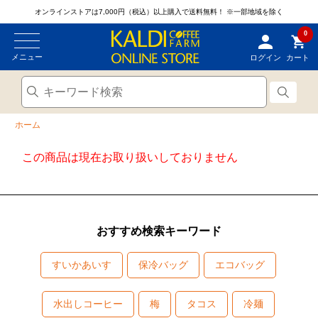
オンラインストアは7,000円（税込）以上購入で送料無料！
※一部地域を除く
0
メニュー
ログイン
カート
ホーム
この商品は現在お取り扱いしておりません
おすすめ検索キーワード
すいかあいす
保冷バッグ
エコバッグ
水出しコーヒー
梅
タコス
冷麺