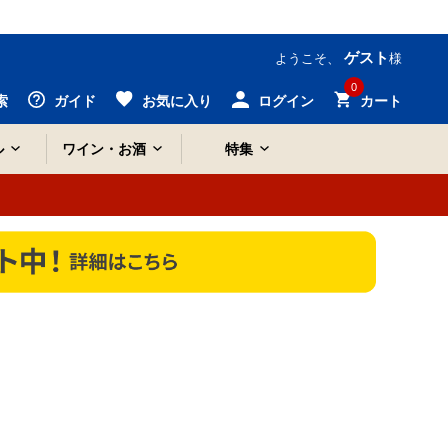
ゲスト
ようこそ、
様
0
索
ガイド
お気に入り
ログイン
カート
ル
ワイン・お酒
特集