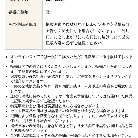
容器の種類
袋
その他特記事項
掲載画像の原材料やアレルゲン等の商品情報は
予告なく変更になる場合がございます。ご利用
前、お召し上がりになる前にお届けした商品の
記載内容を必ずご確認ください。
オンラインストアでは一度にご購入いただける数量に上限を設けておりま
す。
転売目的での購入は固くお断りいたします。また、転売された商品につき
まして品質の保証はできかねます。
過度な買い占め行為が確認された場合、ご注文をキャンセルさせていただ
く場合がございます。
一部の記載販売品を除き、賞味期限は残り一ヶ月以上の商品をご用意いた
します。
正確な掲載に努めておりますが、食品表示情報についてはお届けした商品
に記載の掲示を必ずご確認ください。
特売期間および価格は実店舗と異なる場合がございます。
セット販売品の価格は単品購入の合計額と相違がある場合があります。
期間および価格は変更となる場合があります。また、本企画以外でも同一
価格にて販売する場合がございます。
掲載画像や表記等は、急な変更などにより実店舗在庫品やお届け商品と異
なる場合がございます。
ご利用の環境によって画像の色味が実際の商品と多少異なる場合がござい