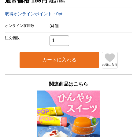
通常価格
159
円
(税込 / 8%)
取得オンラインポイント：
0
pt
オンライン在庫数
34個
注文個数
カートに入れる
お気に入り
関連商品はこちら