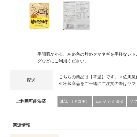
手間暇かかる、あめ色の炒めタマネギを手軽なレト
グなどにご利用ください。
こちらの商品は【常温】です。＜佐川急
配送
※冷蔵商品をご一緒にご注文の際はヤマ
ご利用可能決済
d払い（ドコモ）
auかんたん決済
ソ
関連情報