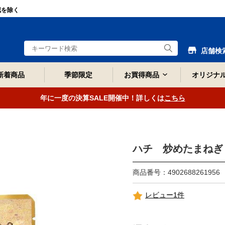
域を除く
店舗検
新着商品
季節限定
お買得商品
オリジナ
年に一度の決算SALE開催中！詳しくは
こちら
ハチ 炒めたまねぎ 
商品番号：4902688261956
レビュー1件