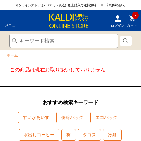
オンラインストアは7,000円（税込）以上購入で送料無料！
※一部地域を除く
0
メニュー
ログイン
カート
ホーム
この商品は現在お取り扱いしておりません
おすすめ検索キーワード
すいかあいす
保冷バッグ
エコバッグ
水出しコーヒー
梅
タコス
冷麺