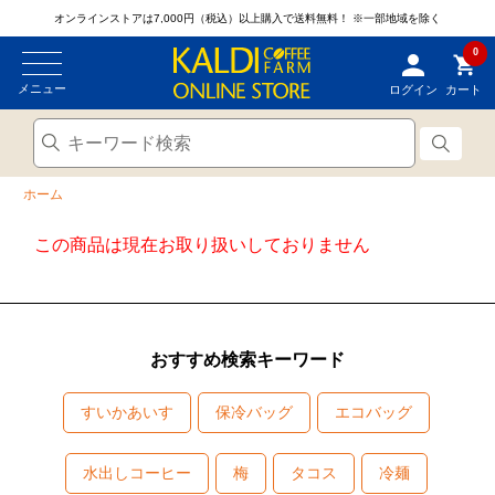
オンラインストアは7,000円（税込）以上購入で送料無料！
※一部地域を除く
0
メニュー
ログイン
カート
ホーム
この商品は現在お取り扱いしておりません
おすすめ検索キーワード
すいかあいす
保冷バッグ
エコバッグ
水出しコーヒー
梅
タコス
冷麺