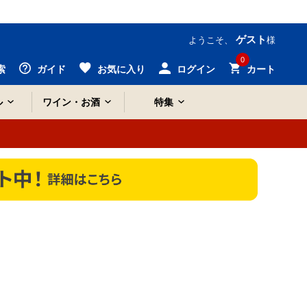
ゲスト
ようこそ、
様
0
索
ガイド
お気に入り
ログイン
カート
ル
ワイン・お酒
特集