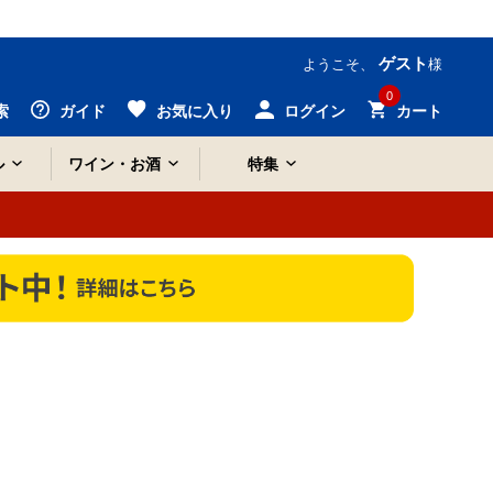
ゲスト
ようこそ、
様
0
索
ガイド
お気に入り
ログイン
カート
ル
ワイン・お酒
特集