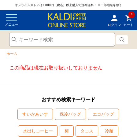
オンラインストアは7,000円（税込）以上購入で送料無料！
※一部地域を除く
0
メニュー
ログイン
カート
ホーム
この商品は現在お取り扱いしておりません
おすすめ検索キーワード
すいかあいす
保冷バッグ
エコバッグ
水出しコーヒー
梅
タコス
冷麺