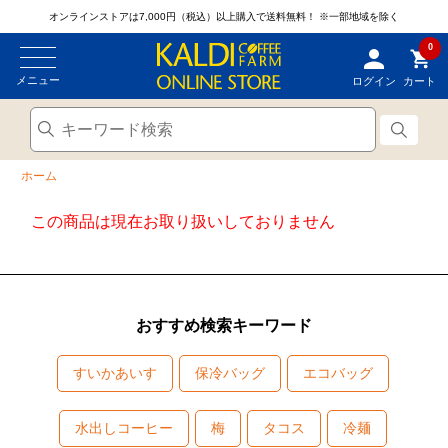
オンラインストアは7,000円（税込）以上購入で送料無料！
※一部地域を除く
0
メニュー
ログイン
カート
ホーム
この商品は現在お取り扱いしておりません
おすすめ検索キーワード
すいかあいす
保冷バッグ
エコバッグ
水出しコーヒー
梅
タコス
冷麺