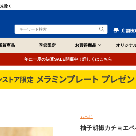
域を除く
店舗検
新着商品
季節限定
お買得商品
オリジナ
年に一度の決算SALE開催中！詳しくは
こちら
もへじ
柚子胡椒カチョエペ