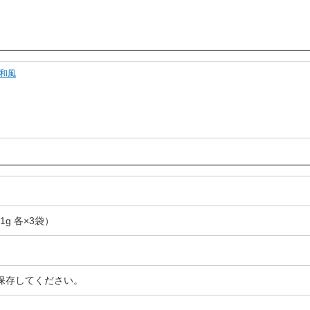
和風
1g 各×3袋）
保存してください。