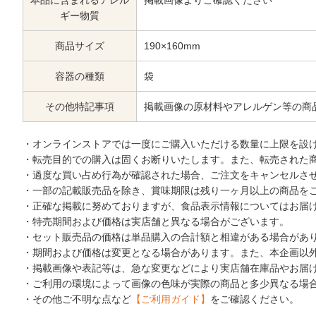
本品に含まれるアレル
掲載画像よりご確認ください
ギー物質
商品サイズ
190×160mm
容器の種類
袋
その他特記事項
掲載画像の原材料やアレルゲン等の商
・オンラインストアでは一度にご購入いただける数量に上限を設
・転売目的での購入は固くお断りいたします。また、転売された
・過度な買い占め行為が確認された場合、ご注文をキャンセルさ
・一部の記載販売品を除き、賞味期限は残り一ヶ月以上の商品を
・正確な掲載に努めておりますが、食品表示情報についてはお届
・特売期間および価格は実店舗と異なる場合がございます。
・セット販売品の価格は単品購入の合計額と相違がある場合があ
・期間および価格は変更となる場合があります。また、本企画以
・掲載画像や表記等は、急な変更などにより実店舗在庫品やお届
・ご利用の環境によって画像の色味が実際の商品と多少異なる場
・その他ご不明な点など
【ご利用ガイド】
をご確認ください。