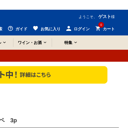
ゲスト
ようこそ、
様
0
索
ガイド
お気に入り
ログイン
カート
ル
ワイン・お酒
特集
ペ 3p