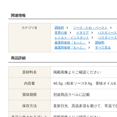
関連情報
カテゴリ名
調味料
ソース・たれ・ペースト
世界の食
イタリア
パスタソース
レトルト・インスタント
パスタソース
厳選和食材「もへじ」
調味料
厳選和食材「もへじ」
すべて見る
商品詳細
原材料名
掲載画像よりご確認ください
内容量
46.5g（粉末ソース9.4g、香味オイル6.
賞味期限
別途商品ラベルに記載
保存方法
直射日光、高温多湿を避けて、常温で