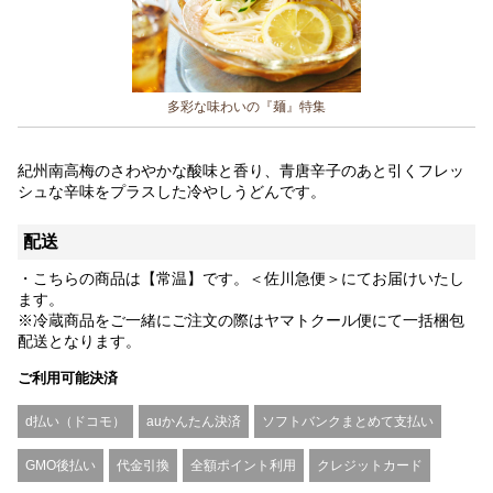
多彩な味わいの『麺』特集
紀州南高梅のさわやかな酸味と香り、青唐辛子のあと引くフレッ
シュな辛味をプラスした冷やしうどんです。
配送
・こちらの商品は【常温】です。＜佐川急便＞にてお届けいたし
ます。
※冷蔵商品をご一緒にご注文の際はヤマトクール便にて一括梱包
配送となります。
ご利用可能決済
d払い（ドコモ）
auかんたん決済
ソフトバンクまとめて支払い
GMO後払い
代金引換
全額ポイント利用
クレジットカード