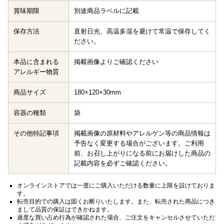
賞味期限
別途商品ラベルに記載
保存方法
直射日光、高温多湿を避けて常温で保存してく
ださい。
本品に含まれる
掲載画像よりご確認ください
アレルギー物質
商品サイズ
180×120×30mm
容器の種類
袋
その他特記事項
掲載画像の原材料やアレルゲン等の商品情報は
予告なく変更する場合がございます。ご利用
前、お召し上がりになる前にお届けした商品の
記載内容を必ずご確認ください。
オンラインストアでは一度にご購入いただける数量に上限を設けておりま
す。
転売目的での購入は固くお断りいたします。また、転売された商品につき
まして品質の保証はできかねます。
過度な買い占め行為が確認された場合、ご注文をキャンセルさせていただ