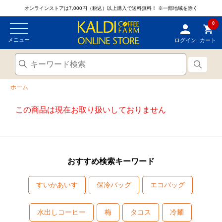
オンラインストアは7,000円（税込）以上購入で送料無料！
※一部地域を除く
0
メニュー
ログイン
カート
ホーム
この商品は現在お取り扱いしておりません
おすすめ検索キーワード
すいかあいす
保冷バッグ
エコバッグ
水出しコーヒー
梅
タコス
冷麺