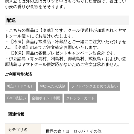
焼き立ては外の皮はカリッと中はもっちりした食感で、香ばしい
小麦の香りが食欲をそそります。
配送
・こちらの商品は【冷凍】です。クール便送料が加算され＜ヤマ
トクール便＞にてお届けいたします。
・【冷凍】商品は常温品・冷蔵品とご一緒にご注文いただけませ
ん。【冷凍】のみでご注文確定お願いいたします。
・【冷凍】商品は各種プレゼントキャンペーン対象外です。
・伊豆諸島（青ヶ島村、利島村、御蔵島村、式根島）および小笠
原諸島はヤマトクール便対応がないためご注文は承れません。
ご利用可能決済
d払い（ドコモ）
auかんたん決済
ソフトバンクまとめて支払い
GMO後払い
全額ポイント利用
クレジットカード
関連情報
カテゴリ名
世界の食
ヨーロッパ
その他