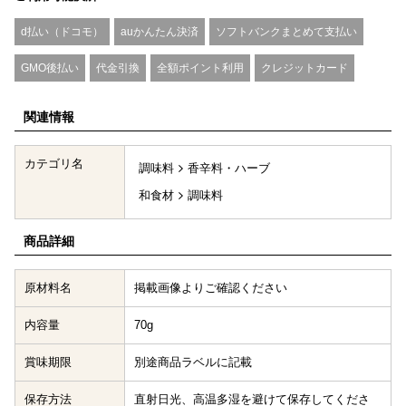
d払い（ドコモ）
auかんたん決済
ソフトバンクまとめて支払い
GMO後払い
代金引換
全額ポイント利用
クレジットカード
関連情報
カテゴリ名
調味料
香辛料・ハーブ
和食材
調味料
商品詳細
原材料名
掲載画像よりご確認ください
内容量
70g
賞味期限
別途商品ラベルに記載
保存方法
直射日光、高温多湿を避けて保存してくださ