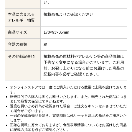
い。
本品に含まれる
掲載画像よりご確認ください
アレルギー物質
商品サイズ
178×93×35mm
容器の種類
箱
その他特記事項
掲載画像の原材料やアレルゲン等の商品情報は
予告なく変更になる場合がございます。ご利用
前、お召し上がりになる前にお届けした商品の
記載内容を必ずご確認ください。
オンラインストアでは一度にご購入いただける数量に上限を設けておりま
す。
転売目的での購入は固くお断りいたします。また、転売された商品につき
まして品質の保証はできかねます。
過度な買い占め行為が確認された場合、ご注文をキャンセルさせていただ
く場合がございます。
一部の記載販売品を除き、賞味期限は残り一ヶ月以上の商品をご用意いた
します。
正確な掲載に努めておりますが、食品表示情報についてはお届けした商品
に記載の掲示を必ずご確認ください。