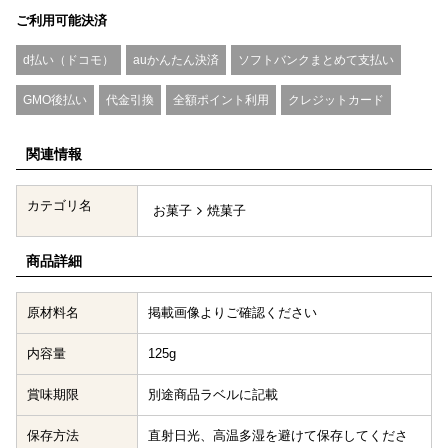
ご利用可能決済
d払い（ドコモ）
auかんたん決済
ソフトバンクまとめて支払い
GMO後払い
代金引換
全額ポイント利用
クレジットカード
関連情報
カテゴリ名
お菓子
焼菓子
商品詳細
原材料名
掲載画像よりご確認ください
内容量
125g
賞味期限
別途商品ラベルに記載
保存方法
直射日光、高温多湿を避けて保存してくださ