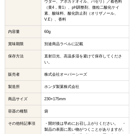
ウダー、アボカドオイル、パセリ）／着色料
（黄4，青1）、pH調整剤、微粒二酸化ケイ
素、酸味料、酸化防止剤（オリザノール、
V.E）、香料
内容量
60g
賞味期限
別途商品ラベルに記載
保存方法
直射日光、高温多湿を避けて保存してくださ
い。
販売者
株式会社オーバーシーズ
製造所
ホンダ製菓株式会社
商品サイズ
230×175mm
容器の種類
袋
その他特記事項
・開封後は早めにお召し上がりください。 ・
製品の表面に黒い物がつくことがありますが、