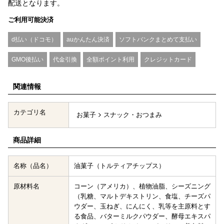
配送となります。
ご利用可能決済
d払い（ドコモ）
auかんたん決済
ソフトバンクまとめて支払い
GMO後払い
代金引換
全額ポイント利用
クレジットカード
関連情報
カテゴリ名
お菓子
スナック・おつまみ
商品詳細
名称（品名）
油菓子（トルティアチップス）
原材料名
コーン（アメリカ）、植物油脂、シーズニング
（乳糖、マルトデキストリン、食塩、チーズパ
ウダー、玉ねぎ、にんにく、乳等を主原料とす
る食品、バターミルクパウダー、酵母エキスパ