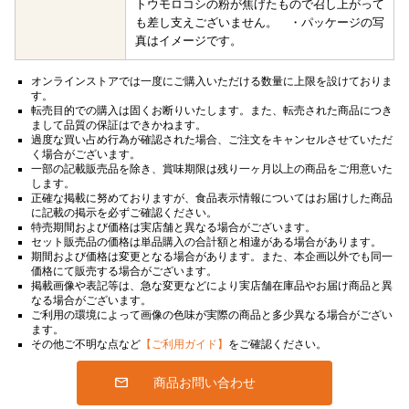
トウモロコシの粉が焦げたもので召し上がって
も差し支えございません。 ・パッケージの写
真はイメージです。
オンラインストアでは一度にご購入いただける数量に上限を設けておりま
す。
転売目的での購入は固くお断りいたします。また、転売された商品につき
まして品質の保証はできかねます。
過度な買い占め行為が確認された場合、ご注文をキャンセルさせていただ
く場合がございます。
一部の記載販売品を除き、賞味期限は残り一ヶ月以上の商品をご用意いた
します。
正確な掲載に努めておりますが、食品表示情報についてはお届けした商品
に記載の掲示を必ずご確認ください。
特売期間および価格は実店舗と異なる場合がございます。
セット販売品の価格は単品購入の合計額と相違がある場合があります。
期間および価格は変更となる場合があります。また、本企画以外でも同一
価格にて販売する場合がございます。
掲載画像や表記等は、急な変更などにより実店舗在庫品やお届け商品と異
なる場合がございます。
ご利用の環境によって画像の色味が実際の商品と多少異なる場合がござい
ます。
その他ご不明な点など
【ご利用ガイド】
をご確認ください。
商品お問い合わせ