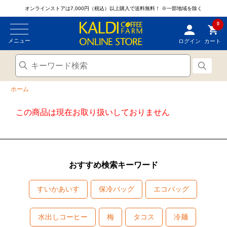
オンラインストアは7,000円（税込）以上購入で送料無料！
※一部地域を除く
0
メニュー
ログイン
カート
ホーム
この商品は現在お取り扱いしておりません
おすすめ検索キーワード
すいかあいす
保冷バッグ
エコバッグ
水出しコーヒー
梅
タコス
冷麺