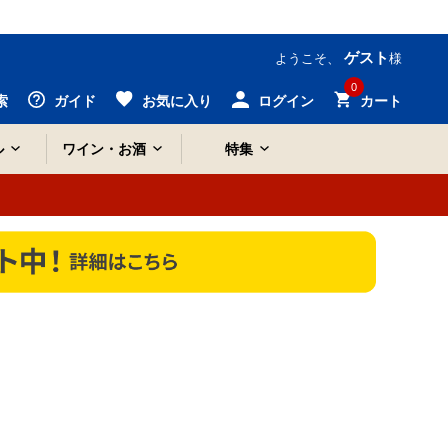
ゲスト
ようこそ、
様
0
索
ガイド
お気に入り
ログイン
カート
ル
ワイン・お酒
特集