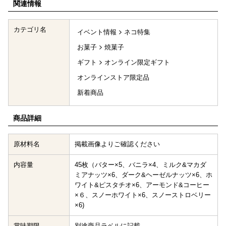
関連情報
カテゴリ名
イベント情報
ネコ特集
お菓子
焼菓子
ギフト
オンライン限定ギフト
オンラインストア限定品
新着商品
商品詳細
原材料名
掲載画像よりご確認ください
内容量
45枚（バター×5、バニラ×4、ミルク&マカダ
ミアナッツ×6、ダーク&ヘーゼルナッツ×6、ホ
ワイト&ピスタチオ×6、アーモンド&コーヒー
×６、スノーホワイト×6、スノーストロベリー
×6)
賞味期限
別途商品ラベルに記載