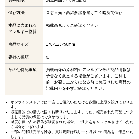
保存方法
直射日光・高温多湿を避けて冷暗所で保存
本品に含まれる
掲載画像よりご確認ください
アレルギー物質
商品サイズ
170×123×50mm
容器の種類
缶
その他特記事項
掲載画像の原材料やアレルゲン等の商品情報は
予告なく変更する場合がございます。ご利用
前、お召し上がりになる前にお届けした商品の
記載内容を必ずご確認ください。
オンラインストアでは一度にご購入いただける数量に上限を設けておりま
す。
転売目的での購入は固くお断りいたします。また、転売された商品につき
まして品質の保証はできかねます。
過度な買い占め行為が確認された場合、ご注文をキャンセルさせていただ
く場合がございます。
一部の記載販売品を除き、賞味期限は残り一ヶ月以上の商品をご用意いた
します。