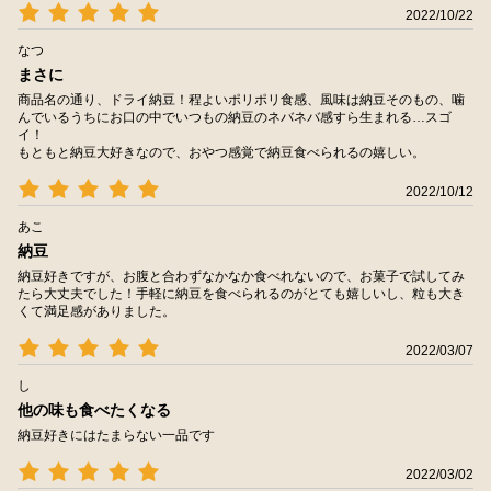
2022/10/22
なつ
まさに
商品名の通り、ドライ納豆！程よいポリポリ食感、風味は納豆そのもの、噛
んでいるうちにお口の中でいつもの納豆のネバネバ感すら生まれる…スゴ
イ！
もともと納豆大好きなので、おやつ感覚で納豆食べられるの嬉しい。
2022/10/12
あこ
納豆
納豆好きですが、お腹と合わずなかなか食べれないので、お菓子で試してみ
たら大丈夫でした！手軽に納豆を食べられるのがとても嬉しいし、粒も大き
くて満足感がありました。
2022/03/07
し
他の味も食べたくなる
納豆好きにはたまらない一品です
2022/03/02