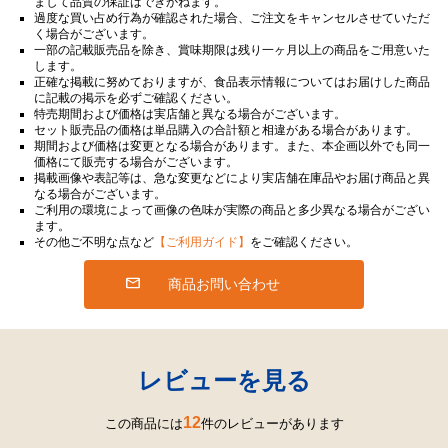
まして品質の保証はできかねます。
過度な買い占め行為が確認された場合、ご注文をキャンセルさせていただ
く場合がございます。
一部の記載販売品を除き、賞味期限は残り一ヶ月以上の商品をご用意いた
します。
正確な掲載に努めておりますが、食品表示情報についてはお届けした商品
に記載の掲示を必ずご確認ください。
特売期間および価格は実店舗と異なる場合がございます。
セット販売品の価格は単品購入の合計額と相違がある場合があります。
期間および価格は変更となる場合があります。また、本企画以外でも同一
価格にて販売する場合がございます。
掲載画像や表記等は、急な変更などにより実店舗在庫品やお届け商品と異
なる場合がございます。
ご利用の環境によって画像の色味が実際の商品と多少異なる場合がござい
ます。
その他ご不明な点など
【ご利用ガイド】
をご確認ください。
商品お問い合わせ
レビューを見る
12
この商品には
件のレビューがあります