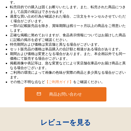
す。
転売目的での購入は固くお断りいたします。また、転売された商品につき
まして品質の保証はできかねます。
過度な買い占め行為が確認された場合、ご注文をキャンセルさせていただ
く場合がございます。
一部の記載販売品を除き、賞味期限は残り一ヶ月以上の商品をご用意いた
します。
正確な掲載に努めておりますが、食品表示情報についてはお届けした商品
に記載の掲示を必ずご確認ください。
特売期間および価格は実店舗と異なる場合がございます。
セット販売品の価格は単品購入の合計額と相違がある場合があります。
期間および価格は変更となる場合があります。また、本企画以外でも同一
価格にて販売する場合がございます。
掲載画像や表記等は、急な変更などにより実店舗在庫品やお届け商品と異
なる場合がございます。
ご利用の環境によって画像の色味が実際の商品と多少異なる場合がござい
ます。
その他ご不明な点など
【ご利用ガイド】
をご確認ください。
商品お問い合わせ
レビューを見る