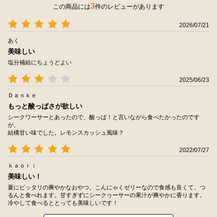
3
この商品には
件のレビューがあります
2026/07/21
あく
美味しい
塩分補給にちょうどよい
2025/06/23
Ｄａｎｋｅ
もっと酸っぱさが欲しい
シークワーサーとあったので、酸っぱ！と言いながら食べたかったのです
が、
結構甘い味でした。レモンスカッシュ風味？
2022/07/27
ｋａｏｒｉ
美味しい！
夏にピッタリの爽やかなおやつ。こんにゃくゼリーなので食感も良くて、つ
るんと食べれます。甘すぎずにシークヮーサーの果汁が爽やかに香ります。
冷やして食べるととっても美味しいです！