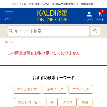
オンラインストアは7,000円（税込）以上購入で送料無料！
※一部地域を除く
0
メニュー
ログイン
カート
ホーム
この商品は現在お取り扱いしておりません
おすすめ検索キーワード
すいかあいす
保冷バッグ
エコバッグ
水出しコーヒー
梅
タコス
冷麺