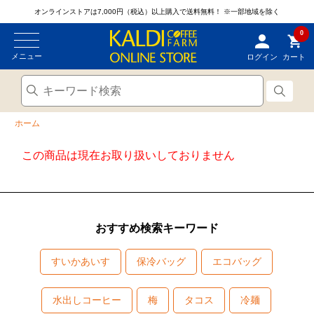
オンラインストアは7,000円（税込）以上購入で送料無料！
※一部地域を除く
0
メニュー
ログイン
カート
ホーム
この商品は現在お取り扱いしておりません
おすすめ検索キーワード
すいかあいす
保冷バッグ
エコバッグ
水出しコーヒー
梅
タコス
冷麺