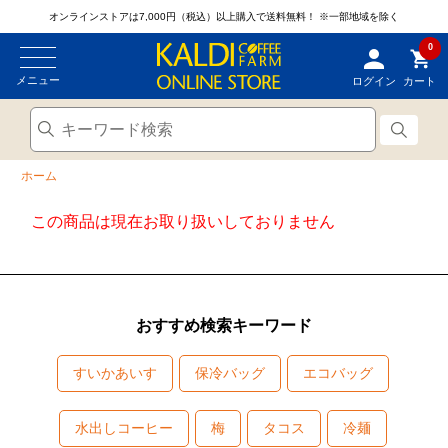
オンラインストアは7,000円（税込）以上購入で送料無料！
※一部地域を除く
0
メニュー
ログイン
カート
ホーム
この商品は現在お取り扱いしておりません
おすすめ検索キーワード
すいかあいす
保冷バッグ
エコバッグ
水出しコーヒー
梅
タコス
冷麺