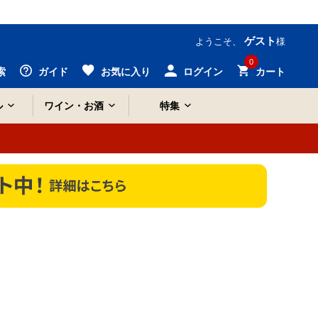
ゲスト
ようこそ、
様
0
索
ガイド
お気に入り
ログイン
カート
ル
ワイン・お酒
特集