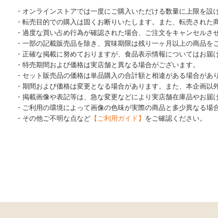
・オンラインストアでは一度にご購入いただける数量に上限を設
・転売目的での購入は固くお断りいたします。また、転売された
・過度な買い占め行為が確認された場合、ご注文をキャンセルさ
・一部の記載販売品を除き、賞味期限は残り一ヶ月以上の商品を
・正確な掲載に努めておりますが、食品表示情報についてはお届
・特売期間および価格は実店舗と異なる場合がございます。
・セット販売品の価格は単品購入の合計額と相違がある場合があ
・期間および価格は変更となる場合があります。また、本企画以
・掲載画像や表記等は、急な変更などにより実店舗在庫品やお届
・ご利用の環境によって画像の色味が実際の商品と多少異なる場
・その他ご不明な点など
【ご利用ガイド】
をご確認ください。