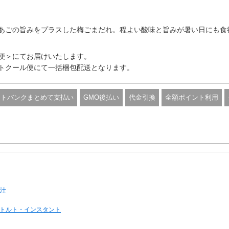
あごの旨みをプラスした梅ごまだれ。程よい酸味と旨みが暑い日にも食
便＞にてお届けいたします。
トクール便にて一括梱包配送となります。
フトバンクまとめて支払い
GMO後払い
代金引換
全額ポイント利用
汁
トルト・インスタント