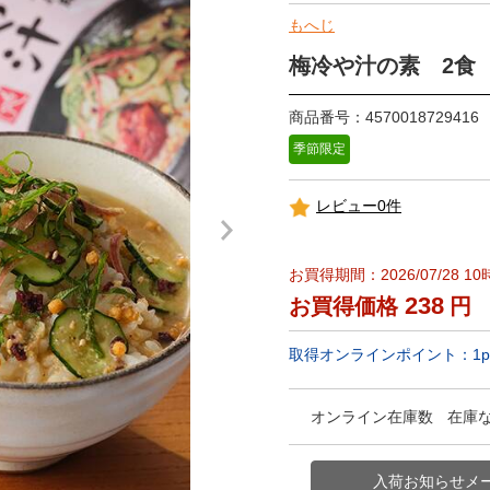
もへじ
梅冷や汁の素 2食
商品番号：4570018729416
季節限定
レビュー0件
お買得期間：2026/07/28 10
238
お買得価格
円
取得オンラインポイント：
1
p
オンライン在庫数
在庫