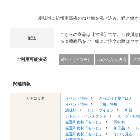
麦味噌に紀州南高梅のねり梅を混ぜ込み、鰹と焼き
こちらの商品は【常温】です。＜佐川急
配送
※冷蔵商品をご一緒にご注文の際はヤマ
ご利用可能決済
d払い（ドコモ）
auかんたん決済
ソ
関連情報
カテゴリ名
イベント情報
さっぱり！夏ごはん
イベント情報
「梅」特集
調味料
だし・ブイヨン
和風
レトルト・インスタント
スープ・味噌
厳選和食材「もへじ」
調味料
厳選和食材「もへじ」
加工品
レ
厳選和食材「もへじ」
すべて見る
お買得商品