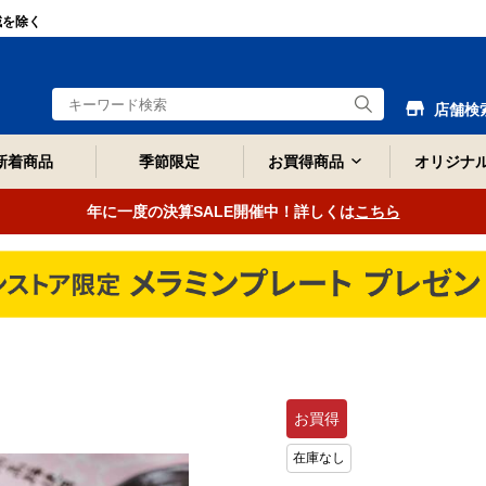
域を除く
店舗検
新着商品
季節限定
お買得商品
オリジナ
年に一度の決算SALE開催中！詳しくは
こちら
お買得
在庫なし