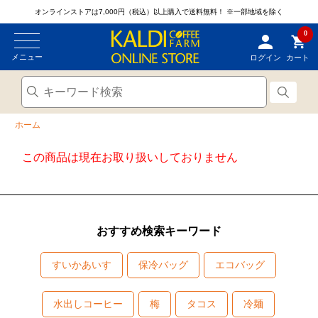
オンラインストアは7,000円（税込）以上購入で送料無料！
※一部地域を除く
0
メニュー
ログイン
カート
ホーム
この商品は現在お取り扱いしておりません
おすすめ検索キーワード
すいかあいす
保冷バッグ
エコバッグ
水出しコーヒー
梅
タコス
冷麺