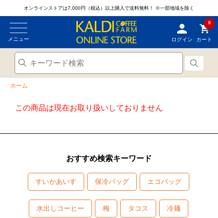
オンラインストアは7,000円（税込）以上購入で送料無料！
※一部地域を除く
0
メニュー
ログイン
カート
ホーム
この商品は現在お取り扱いしておりません
おすすめ検索キーワード
すいかあいす
保冷バッグ
エコバッグ
水出しコーヒー
梅
タコス
冷麺