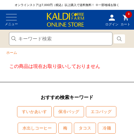
オンラインストアは7,000円（税込）以上購入で送料無料！
※一部地域を除く
0
メニュー
ログイン
カート
ホーム
この商品は現在お取り扱いしておりません
おすすめ検索キーワード
すいかあいす
保冷バッグ
エコバッグ
水出しコーヒー
梅
タコス
冷麺