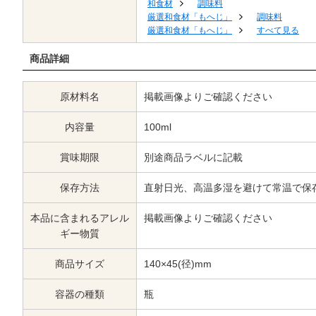
和食材
調味料
厳選和食材「もへじ」
調味料
厳選和食材「もへじ」
すべて見る
商品詳細
原材料名
掲載画像よりご確認ください
内容量
100ml
賞味期限
別途商品ラベルに記載
保存方法
直射日光、高温多湿を避けて常温で保
本品に含まれるアレル
掲載画像よりご確認ください
ギー物質
商品サイズ
140×45(径)mm
容器の種類
瓶