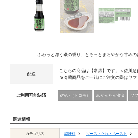
ふわっと漂う磯の香り、とろっとまろやかな甘めの
こちらの商品は【常温】です。＜佐川急
配送
※冷蔵商品をご一緒にご注文の際はヤマ
ご利用可能決済
d払い（ドコモ）
auかんたん決済
ソ
関連情報
カテゴリ名
調味料
ソース・たれ・ペースト