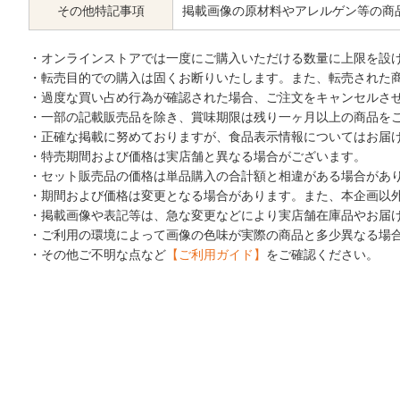
その他特記事項
掲載画像の原材料やアレルゲン等の商
・オンラインストアでは一度にご購入いただける数量に上限を設
・転売目的での購入は固くお断りいたします。また、転売された
・過度な買い占め行為が確認された場合、ご注文をキャンセルさ
・一部の記載販売品を除き、賞味期限は残り一ヶ月以上の商品を
・正確な掲載に努めておりますが、食品表示情報についてはお届
・特売期間および価格は実店舗と異なる場合がございます。
・セット販売品の価格は単品購入の合計額と相違がある場合があ
・期間および価格は変更となる場合があります。また、本企画以
・掲載画像や表記等は、急な変更などにより実店舗在庫品やお届
・ご利用の環境によって画像の色味が実際の商品と多少異なる場
・その他ご不明な点など
【ご利用ガイド】
をご確認ください。