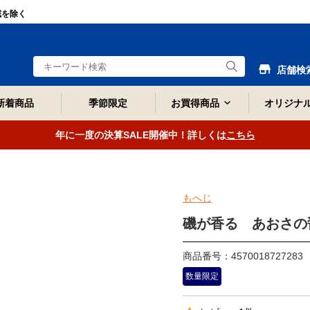
域を除く
店舗検
新着商品
季節限定
お買得商品
オリジナ
年に一度の決算SALE開催中！詳しくは
こちら
もへじ
磯が香る あおさの醤
商品番号：4570018727283
数量限定