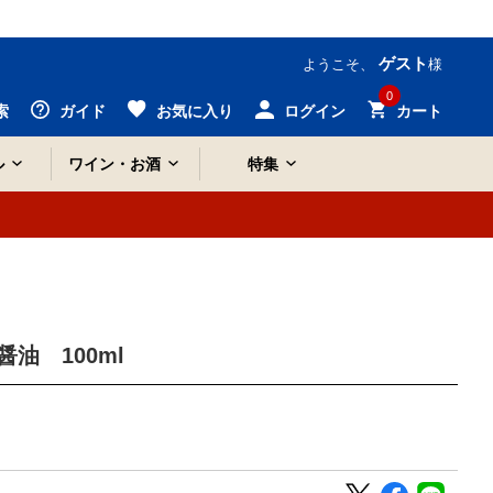
ゲスト
ようこそ、
様
0
索
ガイド
お気に入り
ログイン
カート
ル
ワイン・お酒
特集
油 100ml