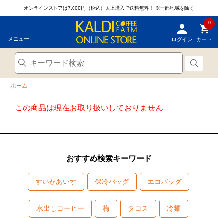
オンラインストアは7,000円（税込）以上購入で送料無料！
※一部地域を除く
0
メニュー
ログイン
カート
ホーム
この商品は現在お取り扱いしておりません
おすすめ検索キーワード
すいかあいす
保冷バッグ
エコバッグ
水出しコーヒー
梅
タコス
冷麺