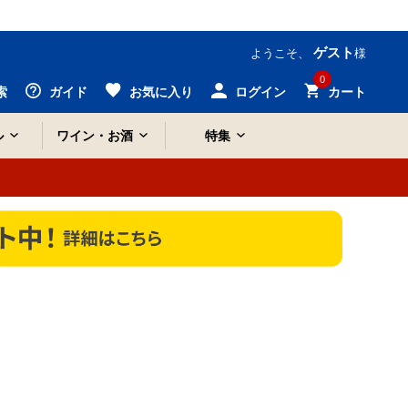
ゲスト
ようこそ、
様
0
索
ガイド
お気に入り
ログイン
カート
ル
ワイン・お酒
特集