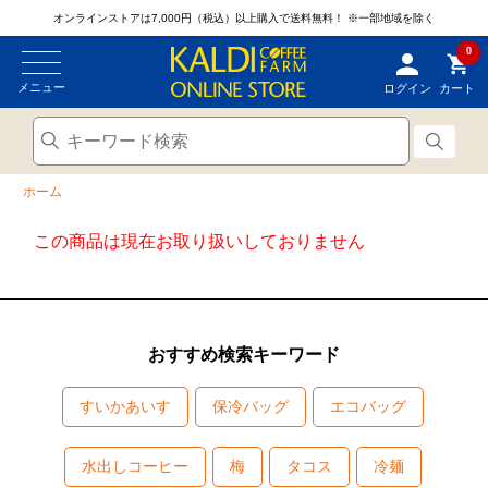
オンラインストアは7,000円（税込）以上購入で送料無料！
※一部地域を除く
0
メニュー
ログイン
カート
ホーム
この商品は現在お取り扱いしておりません
おすすめ検索キーワード
すいかあいす
保冷バッグ
エコバッグ
水出しコーヒー
梅
タコス
冷麺