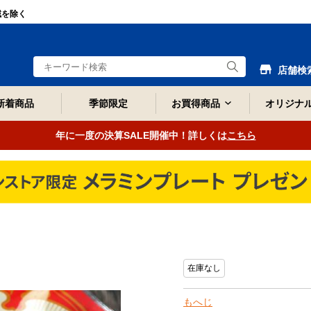
域を除く
店舗検
新着商品
季節限定
お買得商品
オリジナ
年に一度の決算SALE開催中！詳しくは
こちら
在庫なし
もへじ