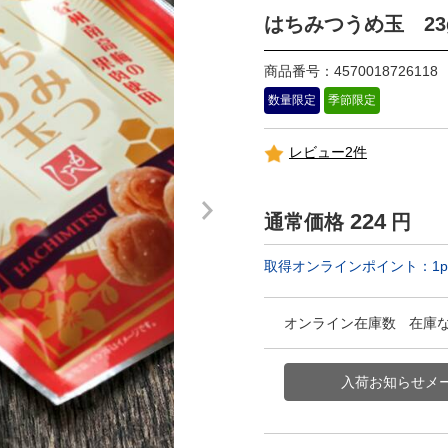
はちみつうめ玉 23
商品番号：4570018726118
数量限定
季節限定
レビュー2件
224
通常価格
円
取得オンラインポイント：
1
p
オンライン在庫数
在庫