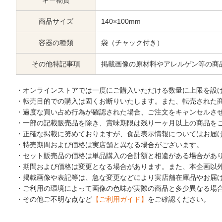
ギー物質
商品サイズ
140×100mm
容器の種類
袋（チャック付き）
その他特記事項
掲載画像の原材料やアレルゲン等の商
・オンラインストアでは一度にご購入いただける数量に上限を設
・転売目的での購入は固くお断りいたします。また、転売された
・過度な買い占め行為が確認された場合、ご注文をキャンセルさ
・一部の記載販売品を除き、賞味期限は残り一ヶ月以上の商品を
・正確な掲載に努めておりますが、食品表示情報についてはお届
・特売期間および価格は実店舗と異なる場合がございます。
・セット販売品の価格は単品購入の合計額と相違がある場合があ
・期間および価格は変更となる場合があります。また、本企画以
・掲載画像や表記等は、急な変更などにより実店舗在庫品やお届
・ご利用の環境によって画像の色味が実際の商品と多少異なる場
・その他ご不明な点など
【ご利用ガイド】
をご確認ください。