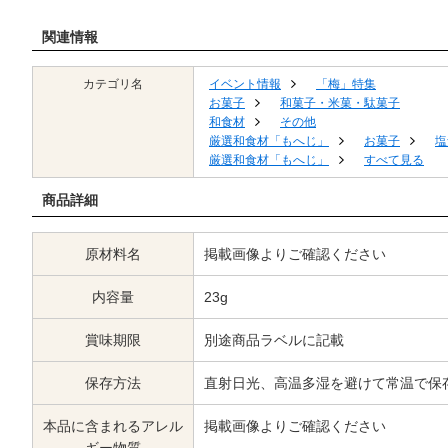
関連情報
カテゴリ名
イベント情報
「梅」特集
お菓子
和菓子・米菓・駄菓子
和食材
その他
厳選和食材「もへじ」
お菓子
塩
厳選和食材「もへじ」
すべて見る
商品詳細
原材料名
掲載画像よりご確認ください
内容量
23g
賞味期限
別途商品ラベルに記載
保存方法
直射日光、高温多湿を避けて常温で保
本品に含まれるアレル
掲載画像よりご確認ください