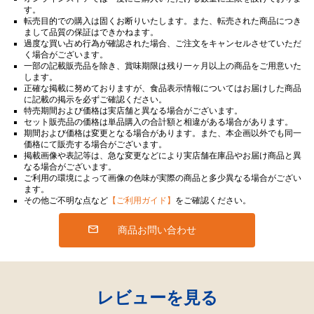
す。
転売目的での購入は固くお断りいたします。また、転売された商品につき
まして品質の保証はできかねます。
過度な買い占め行為が確認された場合、ご注文をキャンセルさせていただ
く場合がございます。
一部の記載販売品を除き、賞味期限は残り一ヶ月以上の商品をご用意いた
します。
正確な掲載に努めておりますが、食品表示情報についてはお届けした商品
に記載の掲示を必ずご確認ください。
特売期間および価格は実店舗と異なる場合がございます。
セット販売品の価格は単品購入の合計額と相違がある場合があります。
期間および価格は変更となる場合があります。また、本企画以外でも同一
価格にて販売する場合がございます。
掲載画像や表記等は、急な変更などにより実店舗在庫品やお届け商品と異
なる場合がございます。
ご利用の環境によって画像の色味が実際の商品と多少異なる場合がござい
ます。
その他ご不明な点など
【ご利用ガイド】
をご確認ください。
商品お問い合わせ
レビューを見る