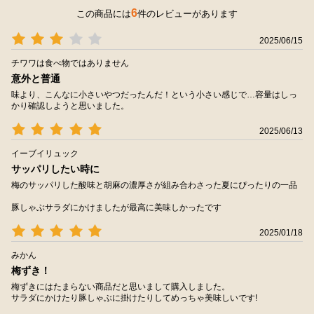
6
この商品には
件のレビューがあります
2025/06/15
チワワは食べ物ではありません
意外と普通
味より、こんなに小さいやつだったんだ！という小さい感じで…容量はしっ
かり確認しようと思いました。
2025/06/13
イーブイリュック
サッパリしたい時に
梅のサッパリした酸味と胡麻の濃厚さが組み合わさった夏にぴったりの一品
豚しゃぶサラダにかけましたが最高に美味しかったです
2025/01/18
みかん
梅ずき！
梅ずきにはたまらない商品だと思いまして購入しました。
サラダにかけたり豚しゃぶに掛けたりしてめっちゃ美味しいです!