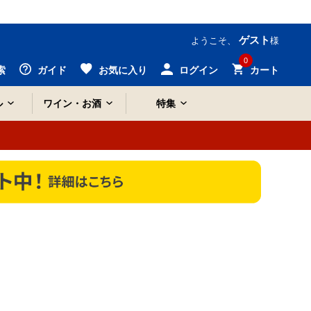
ゲスト
ようこそ、
様
0
索
ガイド
お気に入り
ログイン
カート
ル
ワイン・お酒
特集