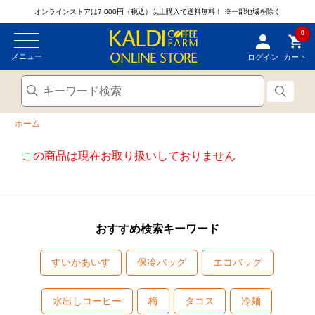
オンラインストアは7,000円（税込）以上購入で送料無料！
※一部地域を除く
0
メニュー
ログイン
カート
ホーム
この商品は現在お取り扱いしておりません
おすすめ検索キーワード
すいかあいす
保冷バッグ
エコバッグ
水出しコーヒー
梅
タコス
冷麺