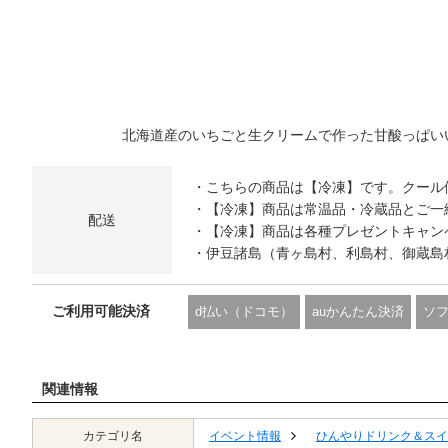
北海道産のいちごと生クリームで作った甘酸っぱい
・こちらの商品は【冷凍】です。クール
・【冷凍】商品は常温品・冷蔵品とご一
配送
・【冷凍】商品は各種プレゼントキャン
・伊豆諸島（青ヶ島村、利島村、御蔵島
ご利用可能決済
d払い（ドコモ）
auかんたん決済
ソ
関連情報
カテゴリ名
イベント情報
ひんやりドリンク＆スイ