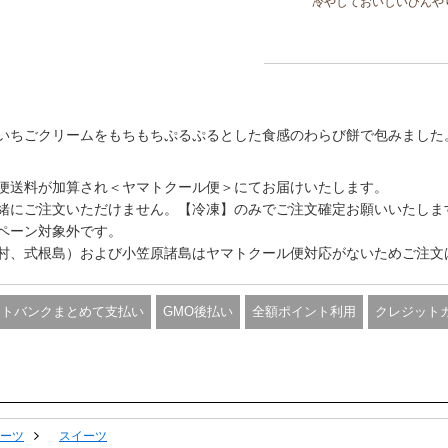
冷やしておいしいひんや
いちごクリームをもちもちぷるぷるとした食感のわらび餅で包みました
便送料が加算され＜ヤマトクール便＞にてお届けいたします。
緒にご注文いただけません。【冷凍】のみでご注文確定お願いいたしま
ペーン対象外です。
村、式根島）および小笠原諸島はヤマトクール便対応がないためご注文
フトバンクまとめて支払い
GMO後払い
全額ポイント利用
クレジット
ーツ
スイーツ