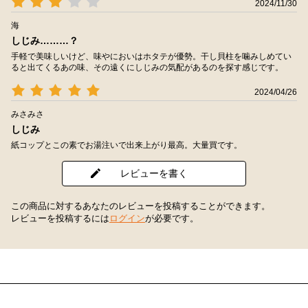
2024/11/30
海
しじみ………？
手軽で美味しいけど、味やにおいはホタテが優勢。干し貝柱を噛みしめてい
ると出てくるあの味、その遠くにしじみの気配があるのを探す感じです。
2024/04/26
みさみさ
しじみ
紙コップとこの素でお湯注いで出来上がり最高。大量買です。
レビューを書く
この商品に対するあなたのレビューを投稿することができます。
レビューを投稿するには
ログイン
が必要です。