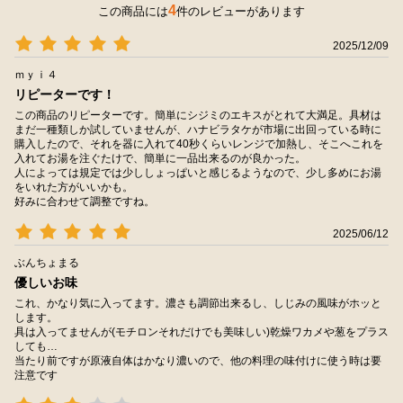
4
この商品には
件のレビューがあります
2025/12/09
ｍｙｉ４
リピーターです！
この商品のリピーターです。簡単にシジミのエキスがとれて大満足。具材は
まだ一種類しか試していませんが、ハナビラタケが市場に出回っている時に
購入したので、それを器に入れて40秒くらいレンジで加熱し、そこへこれを
入れてお湯を注ぐたけで、簡単に一品出来るのが良かった。
人によっては規定では少ししょっぱいと感じるようなので、少し多めにお湯
をいれた方がいいかも。
好みに合わせて調整ですね。
2025/06/12
ぶんちょまる
優しいお味
これ、かなり気に入ってます。濃さも調節出来るし、しじみの風味がホッと
します。
具は入ってませんが(モチロンそれだけでも美味しい)乾燥ワカメや葱をプラス
しても…
当たり前ですが原液自体はかなり濃いので、他の料理の味付けに使う時は要
注意です