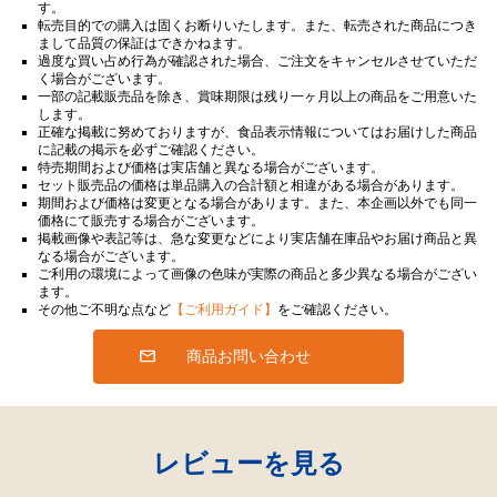
す。
転売目的での購入は固くお断りいたします。また、転売された商品につき
まして品質の保証はできかねます。
過度な買い占め行為が確認された場合、ご注文をキャンセルさせていただ
く場合がございます。
一部の記載販売品を除き、賞味期限は残り一ヶ月以上の商品をご用意いた
します。
正確な掲載に努めておりますが、食品表示情報についてはお届けした商品
に記載の掲示を必ずご確認ください。
特売期間および価格は実店舗と異なる場合がございます。
セット販売品の価格は単品購入の合計額と相違がある場合があります。
期間および価格は変更となる場合があります。また、本企画以外でも同一
価格にて販売する場合がございます。
掲載画像や表記等は、急な変更などにより実店舗在庫品やお届け商品と異
なる場合がございます。
ご利用の環境によって画像の色味が実際の商品と多少異なる場合がござい
ます。
その他ご不明な点など
【ご利用ガイド】
をご確認ください。
商品お問い合わせ
レビューを見る