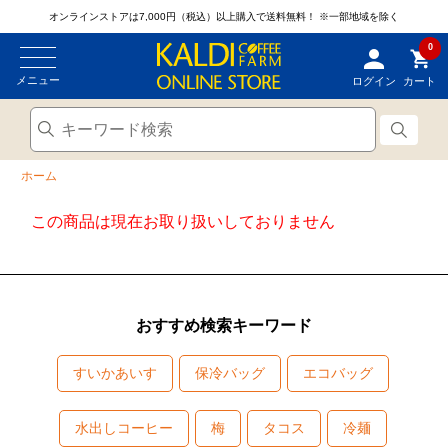
オンラインストアは7,000円（税込）以上購入で送料無料！
※一部地域を除く
0
メニュー
ログイン
カート
ホーム
この商品は現在お取り扱いしておりません
おすすめ検索キーワード
すいかあいす
保冷バッグ
エコバッグ
水出しコーヒー
梅
タコス
冷麺