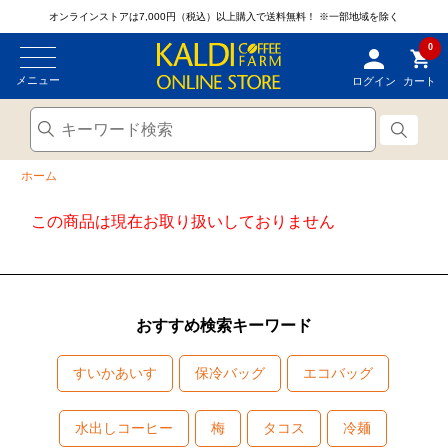
オンラインストアは7,000円（税込）以上購入で送料無料！
※一部地域を除く
0
メニュー
ログイン
カート
ホーム
この商品は現在お取り扱いしておりません
おすすめ検索キーワード
すいかあいす
保冷バッグ
エコバッグ
水出しコーヒー
梅
タコス
冷麺