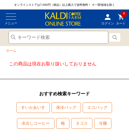
オンラインストアは7,000円（税込）以上購入で送料無料！
※一部地域を除く
0
メニュー
ログイン
カート
ホーム
この商品は現在お取り扱いしておりません
おすすめ検索キーワード
すいかあいす
保冷バッグ
エコバッグ
水出しコーヒー
梅
タコス
冷麺